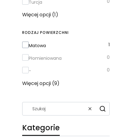
0
Turcja
Więcej opcji (1)
RODZAJ POWIERZCHNI
Rodzaj powierzchni
1
Matowa
0
Płomieniowana
0
-
Więcej opcji (9)
Wyczyść
Szukaj
Kategorie