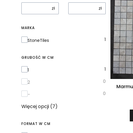
zł
zł
MARKA
Marka
1
StoneTiles
GRUBOŚĆ W CM
Grubość w cm
1
1
0
2
Marmur
0
-
Więcej opcji (7)
FORMAT W CM