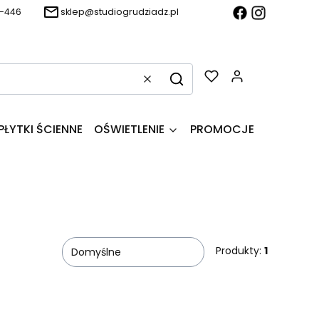
-446
sklep@studiogrudziadz.pl
Produkty w k
Wyczyść
Szukaj
PŁYTKI ŚCIENNE
OŚWIETLENIE
PROMOCJE
Produkty:
1
Domyślne