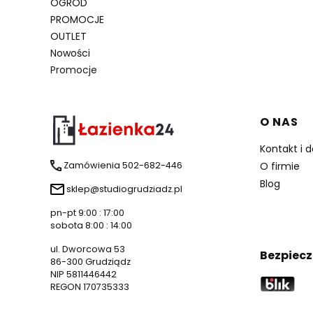
OGRÓD
PROMOCJE
OUTLET
Nowości
Promocje
Koniec menu
Linki 
O NAS
Kontakt i 
Zamówienia 502-682-446
O firmie
Blog
sklep@studiogrudziadz.pl
pn-pt 9:00 : 17:00
sobota 8:00 : 14:00
ul. Dworcowa 53
Bezpiecz
86-300 Grudziądz
NIP 5811446442
REGON 170735333