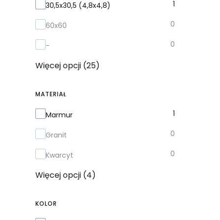
Format w cm
1
30,5x30,5 (4,8x4,8)
0
60x60
0
-
Więcej opcji (25)
MATERIAŁ
Materiał
1
Marmur
0
Granit
0
Kwarcyt
Więcej opcji (4)
KOLOR