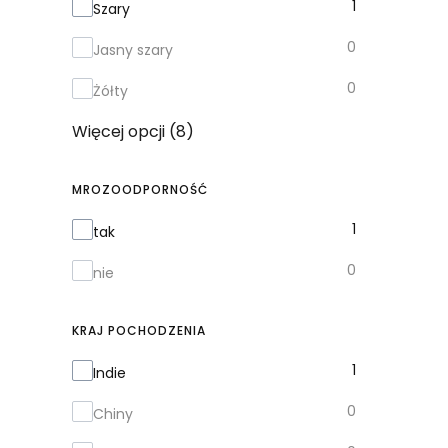
Kolor
1
Szary
0
Jasny szary
0
Żółty
Więcej opcji (8)
MROZOODPORNOŚĆ
Mrozoodporność
1
tak
0
nie
KRAJ POCHODZENIA
Kraj pochodzenia
1
Indie
0
Chiny