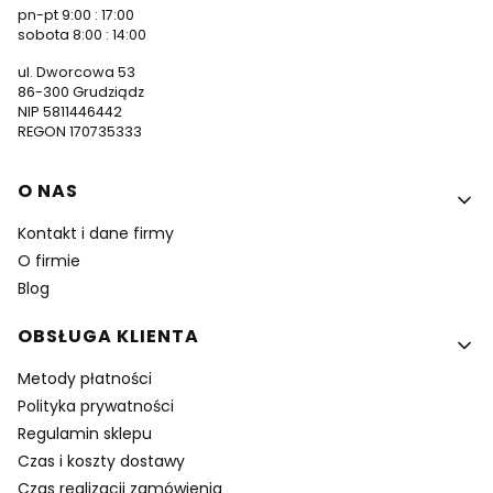
pn-pt 9:00 : 17:00
sobota 8:00 : 14:00
ul. Dworcowa 53
86-300 Grudziądz
NIP 5811446442
REGON 170735333
Linki w stopce
O NAS
Kontakt i dane firmy
O firmie
Blog
OBSŁUGA KLIENTA
Metody płatności
Polityka prywatności
Regulamin sklepu
Czas i koszty dostawy
Czas realizacji zamówienia