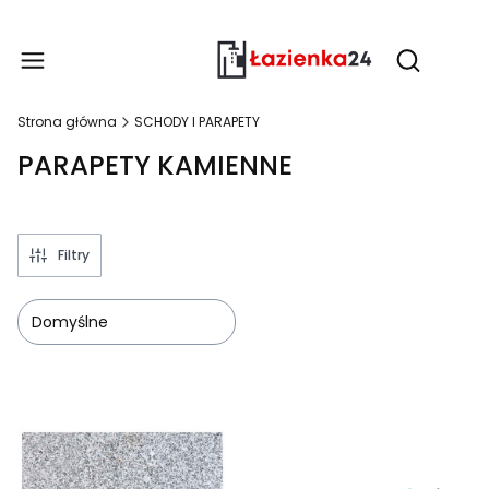
Produ
Otwórz wy
Strona główna
SCHODY I PARAPETY
PARAPETY KAMIENNE
Filtry
Domyślne
Lista produktów