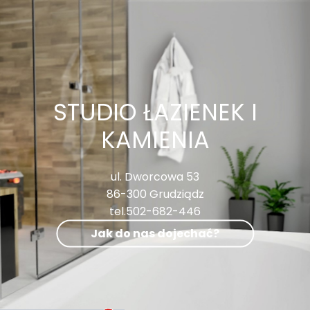
STUDIO ŁAZIENEK I
KAMIENIA
ul. Dworcowa 53
86-300 Grudziądz
tel.502-682-446
Jak do nas dojechać?