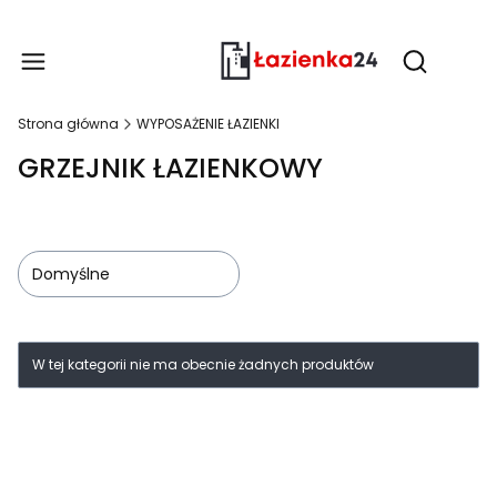
Produ
Otwórz wy
Strona główna
WYPOSAŻENIE ŁAZIENKI
GRZEJNIK ŁAZIENKOWY
Domyślne
Lista produktów
W tej kategorii nie ma obecnie żadnych produktów