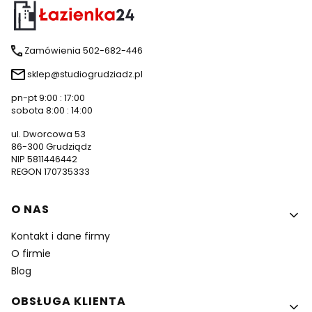
Zamówienia 502-682-446
sklep@studiogrudziadz.pl
pn-pt 9:00 : 17:00
sobota 8:00 : 14:00
ul. Dworcowa 53
86-300 Grudziądz
NIP 5811446442
REGON 170735333
Linki w stopce
O NAS
Kontakt i dane firmy
O firmie
Blog
OBSŁUGA KLIENTA