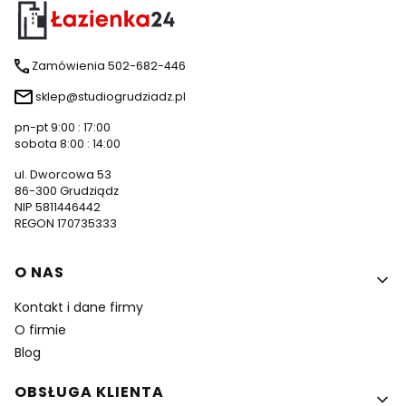
Zamówienia 502-682-446
sklep@studiogrudziadz.pl
pn-pt 9:00 : 17:00
sobota 8:00 : 14:00
ul. Dworcowa 53
86-300 Grudziądz
NIP 5811446442
REGON 170735333
Linki w stopce
O NAS
Kontakt i dane firmy
O firmie
Blog
OBSŁUGA KLIENTA