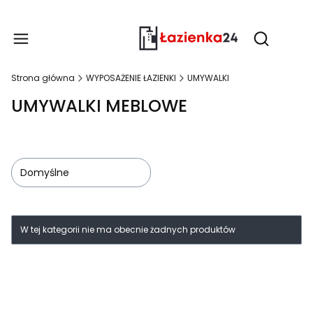
Produ
Otwórz wy
Strona główna
WYPOSAŻENIE ŁAZIENKI
UMYWALKI
UMYWALKI MEBLOWE
Domyślne
Lista produktów
W tej kategorii nie ma obecnie żadnych produktów