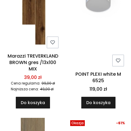
Marazzi TREVERKLAND
BROWN gres /13x100
MIX
POINT PLEXI white M
39,00 zł
6525
Cena regularna:
99,00 zł
119,00 zł
Najniższa cena:
49,00 zł
Do koszyka
Do koszyka
Okazja
-61%