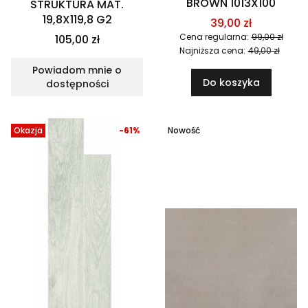
BROWN 1013X100
STRUKTURA MAT.
19,8X119,8 G2
39,00 zł
Cena regularna:
99,00 zł
105,00 zł
Najniższa cena:
49,00 zł
Powiadom mnie o
Do koszyka
dostępności
Okazja
-61%
Nowość