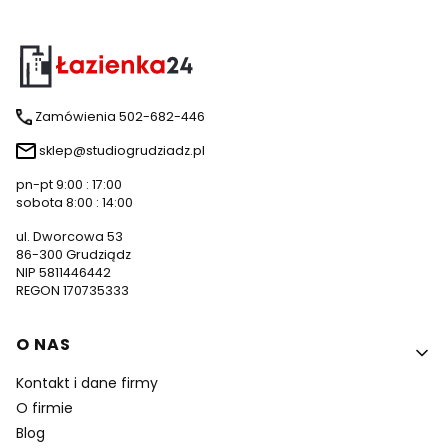
Zamówienia 502-682-446
sklep@studiogrudziadz.pl
pn-pt 9:00 : 17:00
sobota 8:00 : 14:00
ul. Dworcowa 53
86-300 Grudziądz
NIP 5811446442
REGON 170735333
Linki w stopce
O NAS
Kontakt i dane firmy
O firmie
Blog