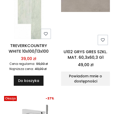
TREVERKCOUNTRY
WHITE 10x100/13x100
U102 GRYS GRES SZKL.
MAT. 60,3x60,3 G1
39,00 zł
Cena regularna:
99,00 zł
49,00 zł
Najniższa cena:
49,00 zł
Powiadom mnie o
Do koszyka
dostępności
Okazja
-37%