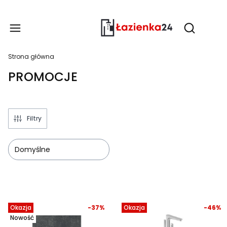
Produ
Otwórz wy
Strona główna
PROMOCJE
Filtry
Domyślne
Lista produktów
Okazja
-37%
Okazja
-46%
Nowość