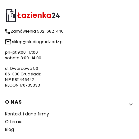
Zamówienia 502-682-446
sklep@studiogrudziadz.pl
pn-pt 9:00 : 17:00
sobota 8:00 : 14:00
ul. Dworcowa 53
86-300 Grudziądz
NIP 5811446442
REGON 170735333
Linki w stopce
O NAS
Kontakt i dane firmy
O firmie
Blog