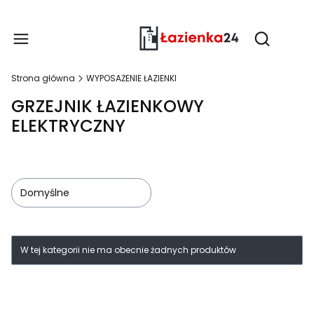
Produ
Otwórz wy
Strona główna
WYPOSAŻENIE ŁAZIENKI
GRZEJNIK ŁAZIENKOWY
ELEKTRYCZNY
Domyślne
Lista produktów
W tej kategorii nie ma obecnie żadnych produktów