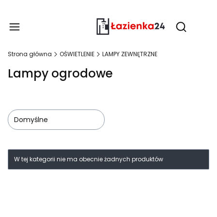
Produ
Otwórz wy
Strona główna
OŚWIETLENIE
LAMPY ZEWNĘTRZNE
Lampy ogrodowe
Domyślne
Lista produktów
W tej kategorii nie ma obecnie żadnych produktów