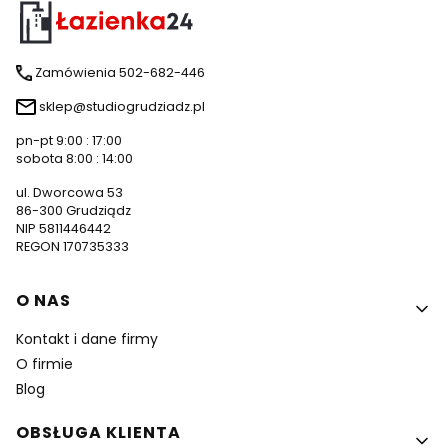
Zamówienia 502-682-446
sklep@studiogrudziadz.pl
pn-pt 9:00 : 17:00
sobota 8:00 : 14:00
ul. Dworcowa 53
86-300 Grudziądz
NIP 5811446442
REGON 170735333
Linki w stopce
O NAS
Kontakt i dane firmy
O firmie
Blog
OBSŁUGA KLIENTA